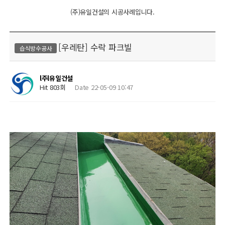
(주)유일건설의 시공사례입니다.
[우레탄] 수락 파크빌
습식방수공사
l주l유일건설
Hit 803회
Date 22-05-09 10:47