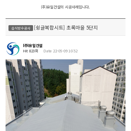
(주)유일건설의 시공사례입니다.
[슁글복합시트] 초록마을 5단지
습식방수공사
l주l유일건설
Hit 823회
Date 22-05-09 10:52