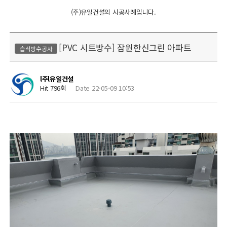
(주)유일건설의 시공사례입니다.
[PVC 시트방수] 잠원한신그린 아파트
습식방수공사
l주l유일건설
Hit 796회
Date 22-05-09 10:53